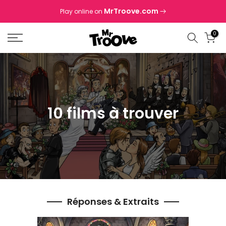
Skip
MrTroove.com
Play online on
to
content
0
10 films à trouver
Réponses & Extraits